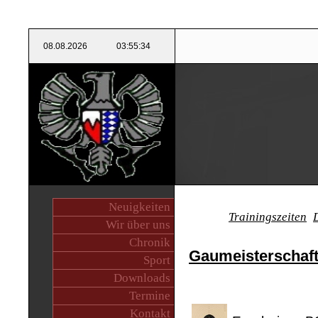
Neuigkeiten
Trainingszeiten
Wir über uns
Chronik
Gaumeisterschaf
Sport
Downloads
Termine
Kontakt